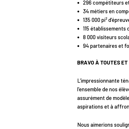
296 compétiteurs e
34 métiers en comp
135 000 pi² d’épreu
115 établissements
8 000 visiteurs sco
94 partenaires et f
BRAVO À TOUTES ET 
L’impressionnante téna
l’ensemble de nos élè
assurément de modèles
aspirations et à affro
Nous aimerions soulign